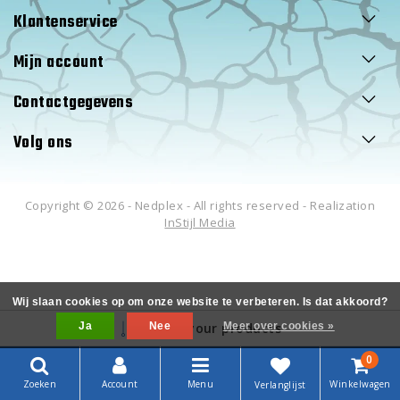
Klantenservice
Mijn account
Contactgegevens
Volg ons
Copyright © 2026 - Nedplex - All rights reserved - Realization
InStijl Media
Wij slaan cookies op om onze website te verbeteren. Is dat akkoord?
Ja
Filter your products
Nee
Meer over cookies »
0
Zoeken
Account
Menu
Winkelwagen
Verlanglijst