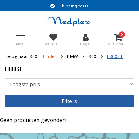
Shipping costs
0
Menu
Verlanglijst
Inloggen
Winkelwagen
Terug naar 800
|
Finder
BMW
800
F800ST
F800ST
Filters
Geen producten gevonden!...