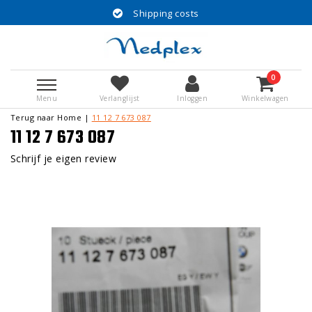
Shipping costs
0
Menu
Verlanglijst
Inloggen
Winkelwagen
Terug naar Home
|
11 12 7 673 087
11 12 7 673 087
Schrijf je eigen review