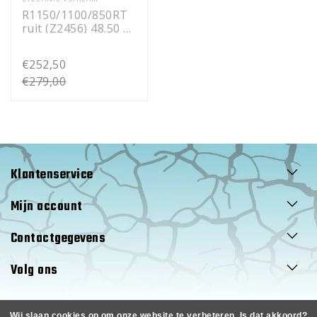
R1150/1100/850RT
ruit (Z2456) 48.50 x
53,5cm
€252,50
€279,00
Klantenservice
Mijn account
Contactgegevens
Volg ons
Wij slaan cookies op om onze website te verbeteren. Is dat akkoord?