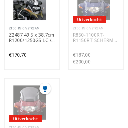
Uitverkocht
ZTECHNIC-VSTREAM
ZTECHNIC-VSTREAM
Z2487 49,5 x 38,7cm
R850-1100RT-
R1200/1250GS LC /
R1150RT SCHERM
ADV '13- >
38,1 (H)x 53,3cm (B)
€170,70
€187,00
€200,00
Uitverkocht
ZTECHNIC-VSTREAM