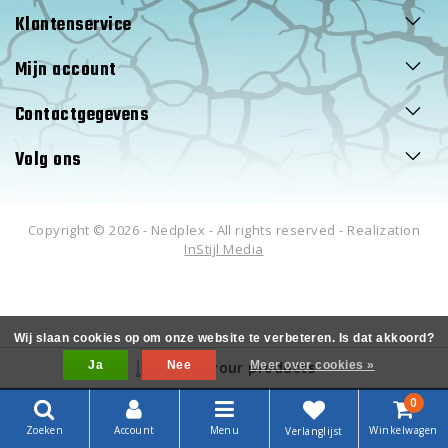
Klantenservice
Mijn account
Contactgegevens
Volg ons
Copyright © 2026 - Nedplex - All rights reserved - Realization
InStijl Media
Wij slaan cookies op om onze website te verbeteren. Is dat akkoord?
Ja
Filter your products
Nee
Meer over cookies »
0
Zoeken
Account
Menu
Winkelwagen
Verlanglijst