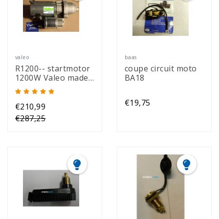
valeo
baas
R1200-- startmotor
coupe circuit moto
1200W Valeo made
BA18
in EU
€19,75
€210,99
€287,25