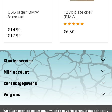
USB lader BMW
12Volt stekker
formaat
(BMW
formaat/Klein DIN)
€14,90
€6,50
€17,99
Klantenservice
Mijn account
Contactgegevens
Volg ons
Wij slaan cookies op om onze website te verbeteren. Is dat akkoord?