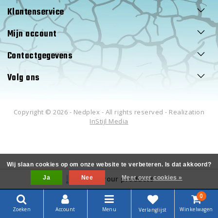
Klantenservice
Mijn account
Contactgegevens
Volg ons
Copyright © 2026 - Nedplex - All rights reserved - Realization
InStijl Media
Wij slaan cookies op om onze website te verbeteren. Is dat akkoord?
Ja
Filter your products
Nee
Meer over cookies »
0
Zoeken
Account
Menu
Winkelwagen
Verlanglijst