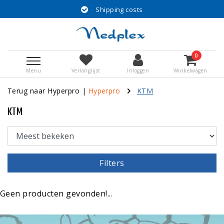
Shipping costs
0
Menu
Verlanglijst
Inloggen
Winkelwagen
Terug naar Hyperpro
|
Hyperpro
KTM
KTM
Filters
Geen producten gevonden!...