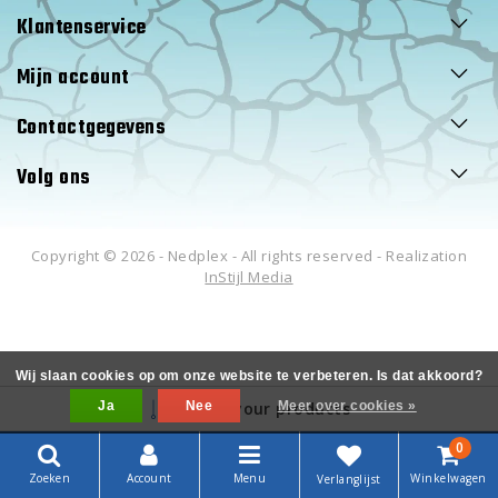
Klantenservice
Mijn account
Contactgegevens
Volg ons
Copyright © 2026 - Nedplex - All rights reserved - Realization
InStijl Media
Wij slaan cookies op om onze website te verbeteren. Is dat akkoord?
Ja
Filter your products
Nee
Meer over cookies »
0
Zoeken
Account
Menu
Winkelwagen
Verlanglijst