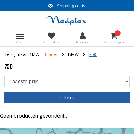
Shipping costs
0
Menu
Verlanglijst
Inloggen
Winkelwagen
Terug naar BMW
|
Finder
BMW
750
750
Filters
Geen producten gevonden!...