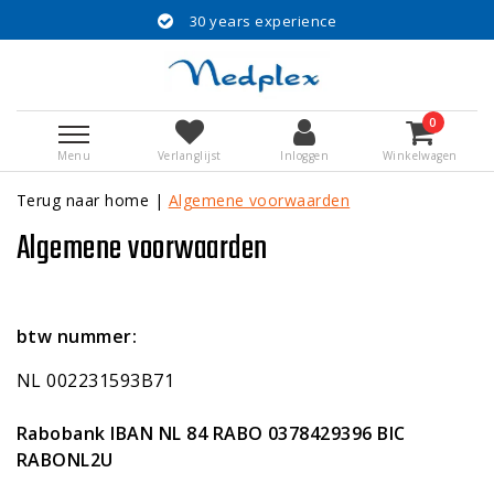
30 years experience
0
Menu
Verlanglijst
Inloggen
Winkelwagen
Terug naar home
|
Algemene voorwaarden
Algemene voorwaarden
btw nummer:
NL 002231593B71
Rabobank IBAN NL 84 RABO 0378429396 BIC
RABONL2U