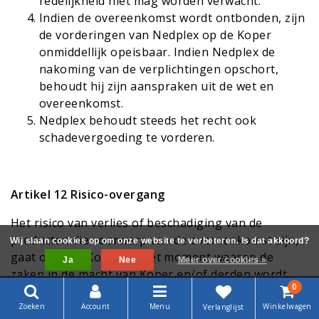
redelijkheid niet mag worden verwacht.
Indien de overeenkomst wordt ontbonden, zijn
de vorderingen van Nedplex op de Koper
onmiddellijk opeisbaar. Indien Nedplex de
nakoming van de verplichtingen opschort,
behoudt hij zijn aanspraken uit de wet en
overeenkomst.
Nedplex behoudt steeds het recht ook
schadevergoeding te vorderen.
Artikel 12 Risico-overgang
Het risico van verlies of beschadiging van de
producten die voorwerp van de overeenkomst zijn,
Wij slaan cookies op om onze website te verbeteren. Is dat akkoord?
gaat over op Koper op het moment waarop de
Ja
Nee
Meer over cookies »
zaken in de macht van Koper en/of derden wordt
0
gebracht.
Zoeken
Account
Menu
Winkelwagen
Verlanglijst