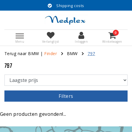
Shipping costs
0
Menu
Verlanglijst
Inloggen
Winkelwagen
Terug naar BMW
|
Finder
BMW
797
797
Filters
Geen producten gevonden!...