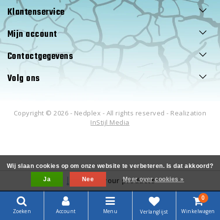
Klantenservice
Mijn account
Contactgegevens
Volg ons
Copyright © 2026 - Nedplex - All rights reserved - Realization
InStijl Media
Wij slaan cookies op om onze website te verbeteren. Is dat akkoord?
Ja
Filter your products
Nee
Meer over cookies »
0
Zoeken
Account
Menu
Winkelwagen
Verlanglijst