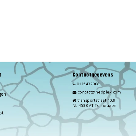
t
Contactgegevens
0115432008
contact@nedplex.com
gen
transportstraat 10.9
NL-4538 AT Terneuzen
st