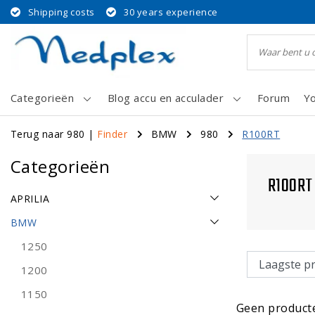
Shipping costs
30 years experience
Categorieën
Blog accu en acculader
Forum
Y
Terug naar 980
|
Finder
BMW
980
R100RT
Categorieën
R100RT
APRILIA
BMW
1250
1200
1150
Geen producte