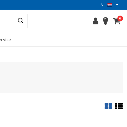
NL
0
ervice