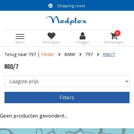
Shipping costs
0
Menu
Verlanglijst
Inloggen
Winkelwagen
Terug naar 797
|
Finder
BMW
797
R80/7
R80/7
Filters
Geen producten gevonden!...