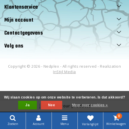
Klantenservice
Mijn account
Contactgegevens
Volg ons
Copyright © 2026 - Nedplex - All rights reserved - Realization
InStijl Media
Wij slaan cookies op om onze website te verbeteren. Is dat akkoord?
Ja
Filter your products
Nee
Meer over cookies »
0
Zoeken
Account
Menu
Winkelwagen
Verlanglijst