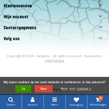
Klantenservice
Mijn account
Contactgegevens
Volg ons
Copyright © 2026 - Nedplex - All rights reserved - Realization
InStijl Media
Wij slaan cookies op om onze website te verbeteren. Is dat akkoord?
Ja
Filter your products
Nee
Meer over cookies »
0
Zoeken
Account
Menu
Winkelwagen
Verlanglijst