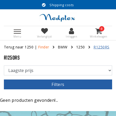
Shipping costs
0
Menu
Verlanglijst
Inloggen
Winkelwagen
Terug naar 1250
|
Finder
BMW
1250
R1250RS
R1250RS
Filters
Geen producten gevonden!...