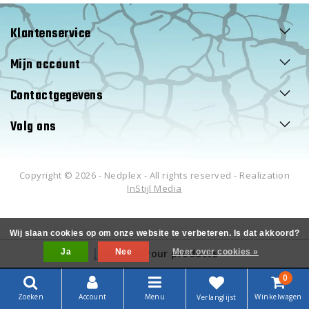
Klantenservice
Mijn account
Contactgegevens
Volg ons
Copyright © 2026 - Nedplex - All rights reserved - Realization
InStijl Media
Wij slaan cookies op om onze website te verbeteren. Is dat akkoord?
Ja
Filter your products
Nee
Meer over cookies »
0
Zoeken
Account
Menu
Winkelwagen
Verlanglijst