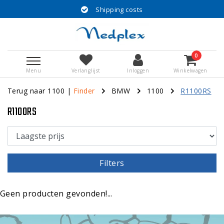
Shipping costs
0
Menu
Verlanglijst
Inloggen
Winkelwagen
Terug naar 1100
|
Finder
BMW
1100
R1100RS
R1100RS
Filters
Geen producten gevonden!...