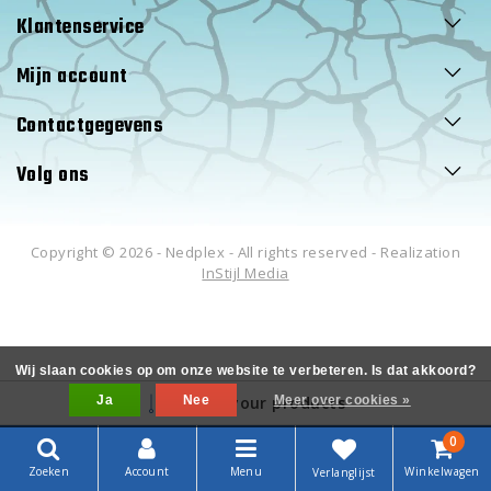
Klantenservice
Mijn account
Contactgegevens
Volg ons
Copyright © 2026 - Nedplex - All rights reserved - Realization
InStijl Media
Wij slaan cookies op om onze website te verbeteren. Is dat akkoord?
Ja
Filter your products
Nee
Meer over cookies »
0
Zoeken
Account
Menu
Winkelwagen
Verlanglijst