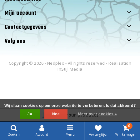
Mijn account
Contactgegevens
Volg ons
Copyright © 2026 - Nedplex - All rights reserved - Realization
InStijl Media
Wij slaan cookies op om onze website te verbeteren. Is dat akkoord?
Ja
Filter your products
Nee
Meer over cookies »
0
Zoeken
Account
Menu
Winkelwagen
Verlanglijst