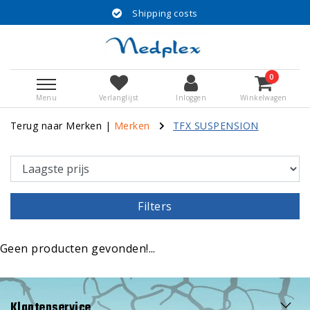
Shipping costs
0
Menu
Verlanglijst
Inloggen
Winkelwagen
Terug naar Merken
|
Merken
TFX SUSPENSION
Filters
Geen producten gevonden!...
Klantenservice