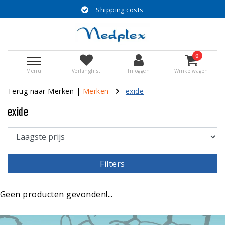
Shipping costs
0
Menu
Verlanglijst
Inloggen
Winkelwagen
Terug naar Merken
|
Merken
exide
exide
Filters
Geen producten gevonden!...