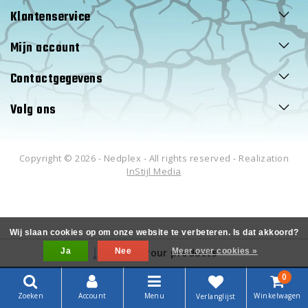
Klantenservice
Mijn account
Contactgegevens
Volg ons
Copyright © 2026 - Nedplex - All rights reserved - Realization
InStijl Media
Wij slaan cookies op om onze website te verbeteren. Is dat akkoord?
Ja
Filter your products
Nee
Meer over cookies »
0
Zoeken
Account
Menu
Winkelwagen
Verlanglijst