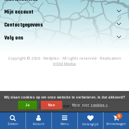
Mijn account
Contactgegevens
Volg ons
Copyright © 2026 - Nedplex - All rights reserved - Realization
InStijl Media
Wij slaan cookies op om onze website te verbeteren. Is dat akkoord?
Ja
Filter your products
Nee
Meer over cookies »
0
Zoeken
Account
Menu
Winkelwagen
Verlanglijst