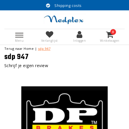
Shipping costs
0
Menu
Verlanglijst
Inloggen
Winkelwagen
Terug naar Home
|
sdp 947
sdp 947
Schrijf je eigen review