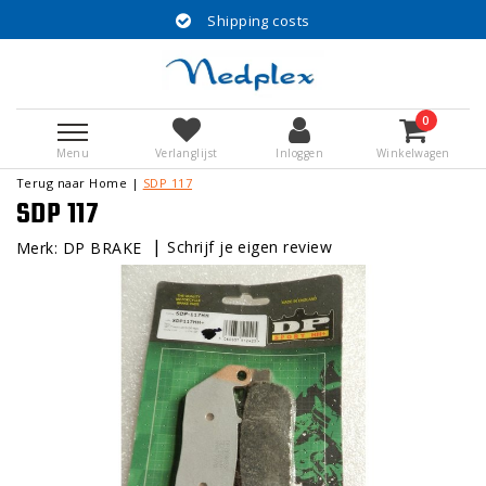
Shipping costs
0
Menu
Verlanglijst
Inloggen
Winkelwagen
Terug naar Home
|
SDP 117
SDP 117
|
Schrijf je eigen review
Merk:
DP BRAKE