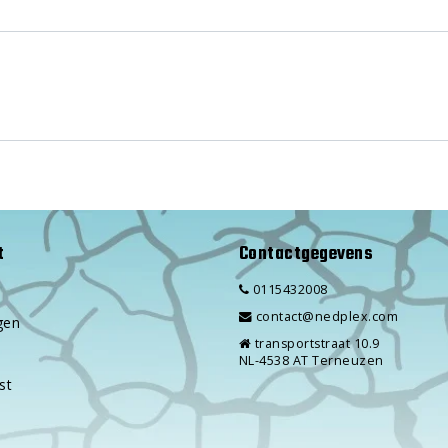
t
Contactgegevens
0115432008
contact@nedplex.com
gen
transportstraat 10.9
NL-4538 AT Terneuzen
st