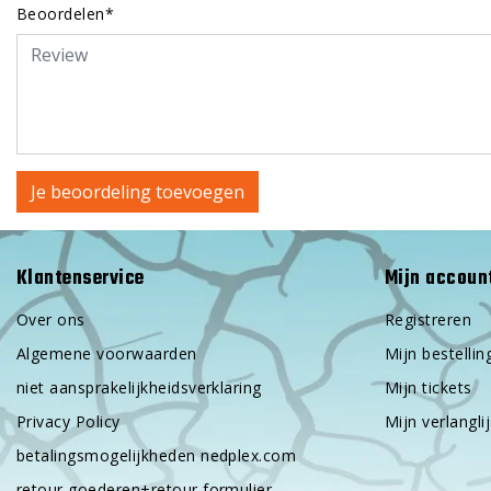
Beoordelen*
Je beoordeling toevoegen
Klantenservice
Mijn accoun
Over ons
Registreren
Algemene voorwaarden
Mijn bestellin
niet aansprakelijkheidsverklaring
Mijn tickets
Privacy Policy
Mijn verlanglij
betalingsmogelijkheden nedplex.com
retour goederen+retour formulier