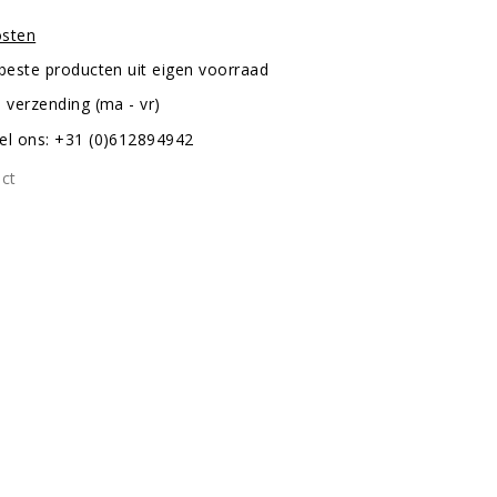
osten
 beste producten uit eigen voorraad
 verzending (ma - vr)
el ons: +31 (0)612894942
uct