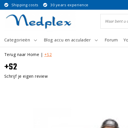
Shipping costs
30 years experience
Categorieën
Blog accu en acculader
Forum
Y
Terug naar Home
|
+S2
+S2
Schrijf je eigen review