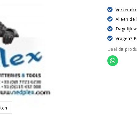
Verzendk
Alleen de
Dagelijkse
Vragen? B
Deel dit prod
oten