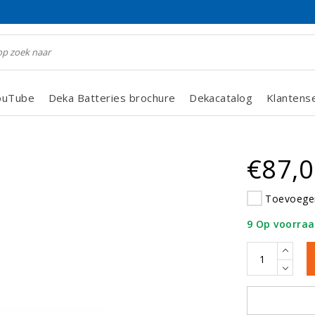
ouTube
Deka Batteries brochure
Dekacatalog
Klantens
€87,
Toevoegen
9 Op voorra