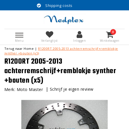
Shipping costs
30 
0
Menu
Verlanglijst
Inloggen
Winkelwagen
Terug naar Home
|
R1200RT 2005-2013 achterremschrijf+remblokje
synther +bouten (x5)
R1200RT 2005-2013
achterremschrijf+remblokje synther
+bouten (x5)
|
Schrijf je eigen review
Merk:
Moto Master