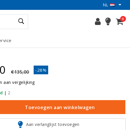
NL
0
ervice
50
-28%
€135,00
 aan vergelijking
ad
|
2
Toevoegen aan winkelwagen
Aan verlanglijst toevoegen