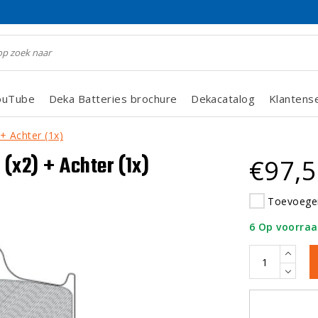
ouTube
Deka Batteries brochure
Dekacatalog
Klantens
+ Achter (1x)
(x2) + Achter (1x)
€97,
Toevoegen
6 Op voorra