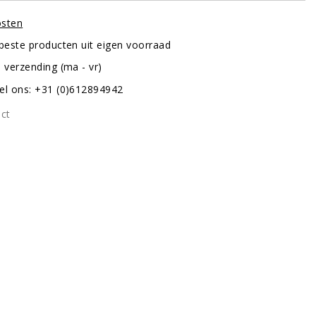
osten
 beste producten uit eigen voorraad
 verzending (ma - vr)
el ons: +31 (0)612894942
uct