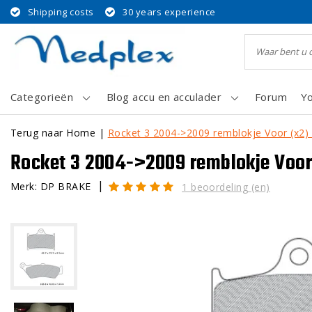
Shipping costs
30 years experience
Categorieën
Blog accu en acculader
Forum
Y
Terug naar Home
|
Rocket 3 2004->2009 remblokje Voor (x2) 
Rocket 3 2004->2009 remblokje Voor 
|
Merk:
DP BRAKE
1 beoordeling (en)