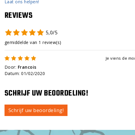
Laat ons helpen!
REVIEWS
5,0/5
gemiddelde van 1 review(s)
Je viens de mon
Door
:
Francois
Datum
:
01/02/2020
SCHRIJF UW BEOORDELING!
Schrijf uw beoordeling!