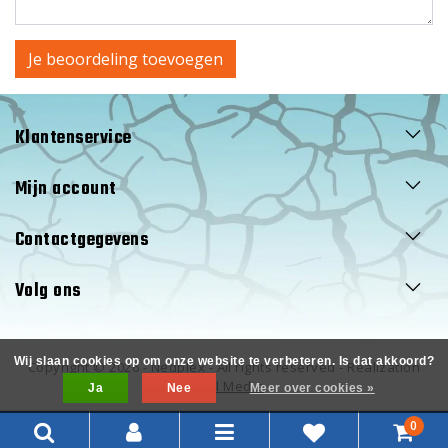
Je beoordeling toevoegen
Klantenservice
Mijn account
Contactgegevens
Volg ons
Wij slaan cookies op om onze website te verbeteren. Is dat akkoord?
Copyright © 2026 - Nedplex - All rights reserved - Realization
InStijl Media
Ja
Nee
Meer over cookies »
0