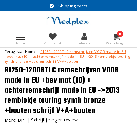
Shipping costs
0
Menu
Verlanglijst
Inloggen
Winkelwagen
Terug naar Home
|
R1250-1200RTLC remschrijven VOOR made in EU
+bev mat (10) + achterremschrijf made in EU ->2013 remblokje touring
synth bronze +bouten schrijf V+A+bouten
R1250-1200RTLC remschrijven VOOR
made in EU +bev mat (10) +
achterremschrijf made in EU ->2013
remblokje touring synth bronze
+bouten schrijf V+A+bouten
|
Schrijf je eigen review
Merk:
DP