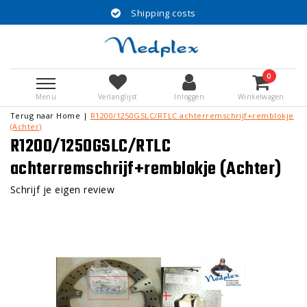
Shipping costs
0
Menu
Verlanglijst
Inloggen
Winkelwagen
Terug naar Home
|
R1200/1250GSLC/RTLC achterremschrijf+remblokje
(Achter)
R1200/1250GSLC/RTLC
achterremschrijf+remblokje (Achter)
Schrijf je eigen review