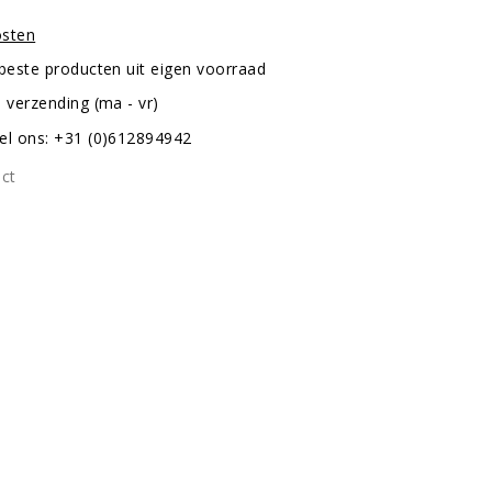
osten
 beste producten uit eigen voorraad
 verzending (ma - vr)
el ons: +31 (0)612894942
uct