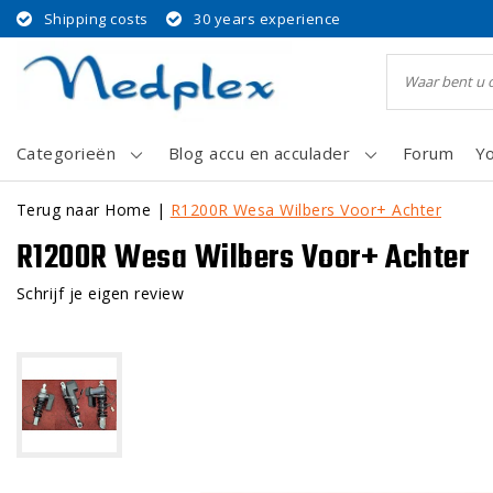
Shipping costs
30 years experience
Categorieën
Blog accu en acculader
Forum
Y
Terug naar Home
|
R1200R Wesa Wilbers Voor+ Achter
R1200R Wesa Wilbers Voor+ Achter
Schrijf je eigen review