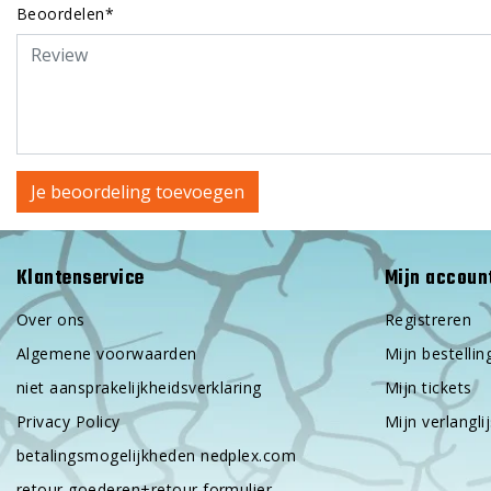
Beoordelen*
Je beoordeling toevoegen
Klantenservice
Mijn accoun
Over ons
Registreren
Algemene voorwaarden
Mijn bestellin
niet aansprakelijkheidsverklaring
Mijn tickets
Privacy Policy
Mijn verlanglij
betalingsmogelijkheden nedplex.com
retour goederen+retour formulier