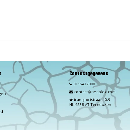
t
Contactgegevens
0115432008
contact@nedplex.com
gen
transportstraat 10.9
NL-4538 AT Terneuzen
st