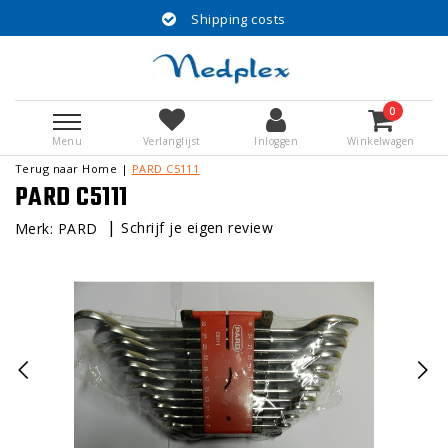
Shipping costs
0
Menu
Verlanglijst
Inloggen
Winkelwagen
Terug naar Home
|
PARD C5111
PARD C5111
|
Schrijf je eigen review
Merk:
PARD