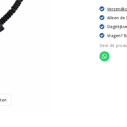
Verzendk
Alleen de
Dagelijkse
Vragen? B
Deel dit prod
oten