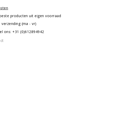
osten
 beste producten uit eigen voorraad
 verzending (ma - vr)
el ons: +31 (0)612894942
uct