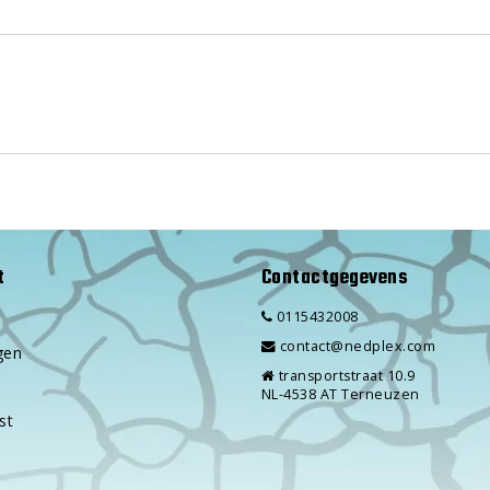
t
Contactgegevens
0115432008
contact@nedplex.com
gen
transportstraat 10.9
NL-4538 AT Terneuzen
st