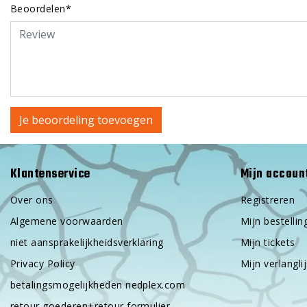
Beoordelen*
Je beoordeling toevoegen
Klantenservice
Mijn accoun
Over ons
Registreren
Algemene voorwaarden
Mijn bestellin
niet aansprakelijkheidsverklaring
Mijn tickets
Privacy Policy
Mijn verlanglij
betalingsmogelijkheden nedplex.com
retour goederen+retour formulier