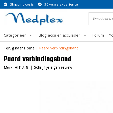
Shipping costs
30 years experience
Categorieën
Blog accu en acculader
Forum
Y
Terug naar Home
|
Paard verbindingsband
Paard verbindingsband
|
Schrijf je eigen review
Merk:
HIT-AIR