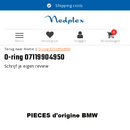
Shipping costs
0
Menu
Verlanglijst
Inloggen
Winkelwagen
Terug naar Home
|
O-ring 07119904950
O-ring 07119904950
Schrijf je eigen review