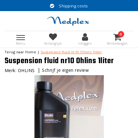
Shipping costs
0
Menu
Verlanglijst
Inloggen
Winkelwagen
Terug naar Home
|
Suspension fluid nr10 Ohlins 1liter
Suspension fluid nr10 Ohlins 1liter
|
Schrijf je eigen review
Merk:
OHLINS