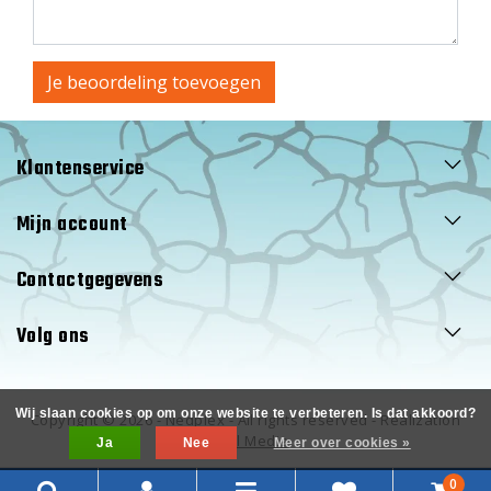
Je beoordeling toevoegen
Klantenservice
Mijn account
Contactgegevens
Volg ons
Wij slaan cookies op om onze website te verbeteren. Is dat akkoord?
Copyright © 2026 - Nedplex - All rights reserved - Realization
InStijl Media
Ja
Nee
Meer over cookies »
0