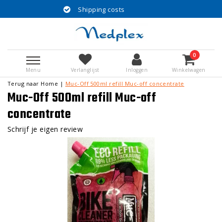
Shipping costs
30 ye
0
Menu
Verlanglijst
Inloggen
Winkelwagen
Terug naar Home
|
Muc-Off 500ml refill Muc-off concentrate
Muc-Off 500ml refill Muc-off
concentrate
Schrijf je eigen review