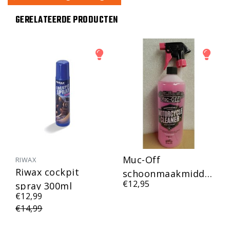
GERELATEERDE PRODUCTEN
Muc-Off
RIWAX
Riwax cockpit
schoonmaakmiddel
€12,95
spray 300ml
1liter
€12,99
€14,99