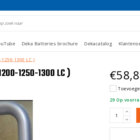
ouTube
Deka Batteries brochure
Dekacatalog
Klantens
-1250-1300 LC )
1200-1250-1300 LC )
€58,
Toevoegen
29 Op voorr