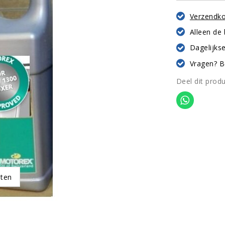
Verzendk
Alleen de
Dagelijkse
Vragen? B
Deel dit prod
oten