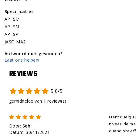
Specificaties
API SM
API SN
API SP
JASO MA2
Antwoord niet gevonden?
Laat ons helpen!
REVIEWS
5,0/5
gemiddelde van 1 review(s)
Étant quelqu’
niveau de ma 
Door
:
Seb
quand ont eff
Datum
:
30/11/2021