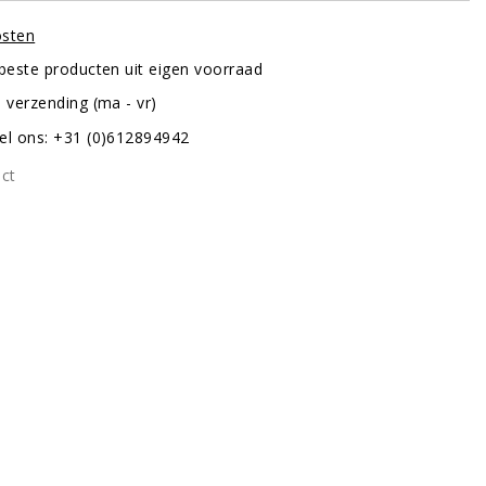
osten
 beste producten uit eigen voorraad
 verzending (ma - vr)
el ons: +31 (0)612894942
uct