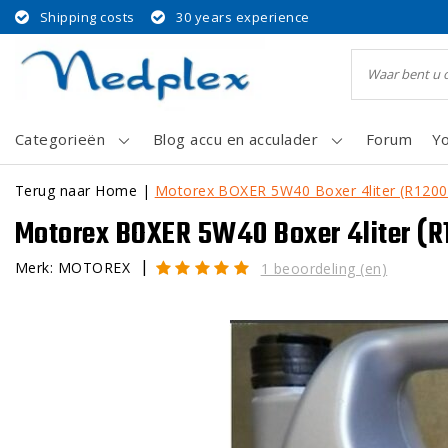
Shipping costs
30 years experience
Categorieën
Blog accu en acculader
Forum
Y
Terug naar Home
|
Motorex BOXER 5W40 Boxer 4liter (R1200
Motorex BOXER 5W40 Boxer 4liter (R
|
Merk:
MOTOREX
1 beoordeling (en)