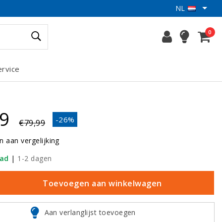
NL
0
ervice
89
-26%
€79,99
 aan vergelijking
aad
|
1-2 dagen
Toevoegen aan winkelwagen
Aan verlanglijst toevoegen