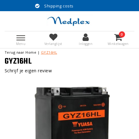
Shipping costs
0
Menu
Verlanglijst
Inloggen
Winkelwagen
Terug naar Home
|
GYZ16HL
GYZ16HL
Schrijf je eigen review