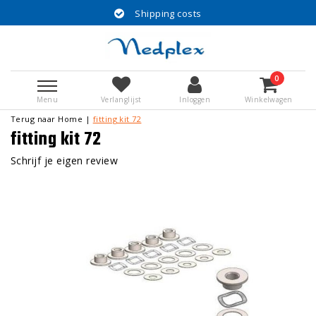
Shipping costs
0
Menu
Verlanglijst
Inloggen
Winkelwagen
Terug naar Home
|
fitting kit 72
fitting kit 72
Schrijf je eigen review