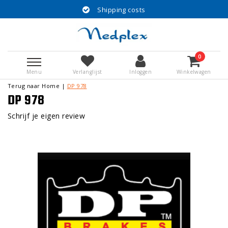
Shipping costs
0
Menu
Verlanglijst
Inloggen
Winkelwagen
Terug naar Home
|
DP 978
DP 978
Schrijf je eigen review