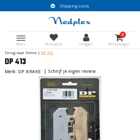
Shipping costs
0
Menu
Verlanglijst
Inloggen
Winkelwagen
Terug naar Home
|
DP 413
DP 413
|
Schrijf je eigen review
Merk:
DP BRAKE