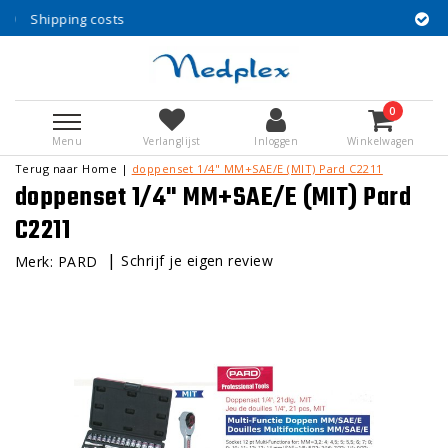
costs
30 years exper
0
Menu
Verlanglijst
Inloggen
Winkelwagen
Terug naar Home
|
doppenset 1/4" MM+SAE/E (MIT) Pard C2211
doppenset 1/4" MM+SAE/E (MIT) Pard
C2211
|
Schrijf je eigen review
Merk:
PARD