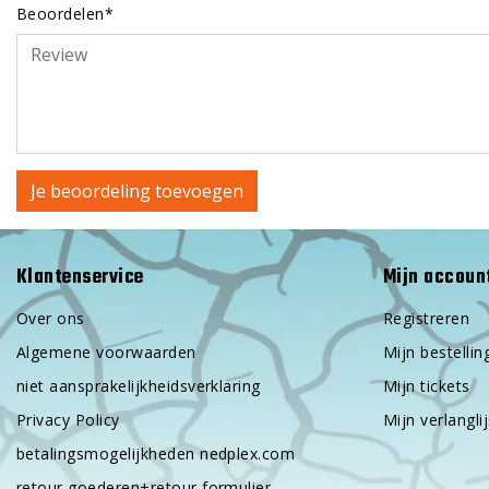
Beoordelen*
Je beoordeling toevoegen
Klantenservice
Mijn accoun
Over ons
Registreren
Algemene voorwaarden
Mijn bestellin
niet aansprakelijkheidsverklaring
Mijn tickets
Privacy Policy
Mijn verlanglij
betalingsmogelijkheden nedplex.com
retour goederen+retour formulier