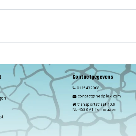
t
Contactgegevens
0115432008
contact@nedplex.com
gen
transportstraat 10.9
NL-4538 AT Terneuzen
st