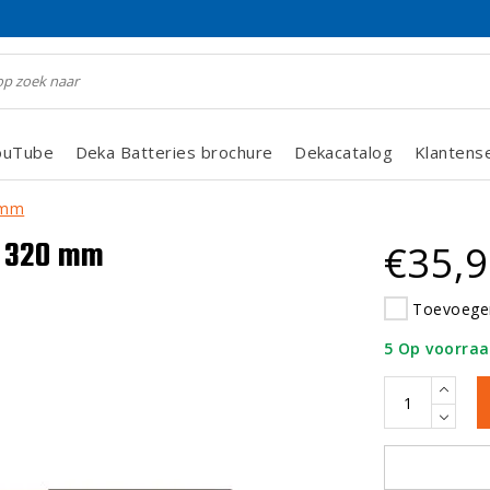
ouTube
Deka Batteries brochure
Dekacatalog
Klantens
0 mm
x 320 mm
€35,
Toevoegen
5 Op voorra