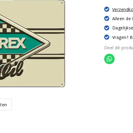
Verzendk
Alleen de
Dagelijkse
Vragen? B
Deel dit prod
oten