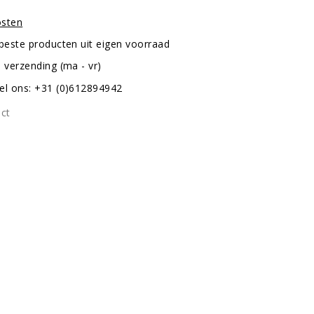
osten
 beste producten uit eigen voorraad
 verzending (ma - vr)
el ons: +31 (0)612894942
uct