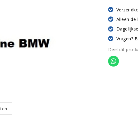
Verzendk
Alleen de
Dagelijkse
Vragen? B
Deel dit prod
oten