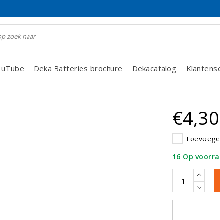
ouTube
Deka Batteries brochure
Dekacatalog
Klantens
€4,30
Toevoegen
16 Op voorr