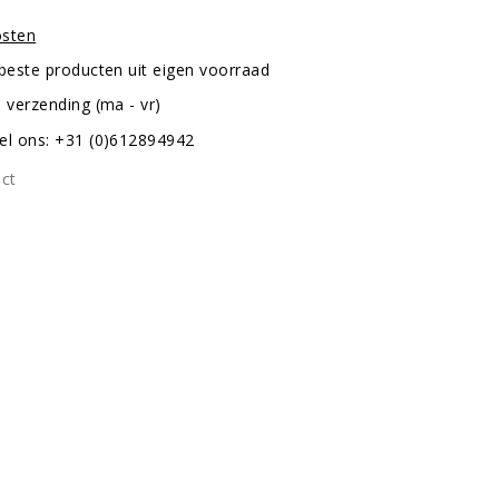
osten
 beste producten uit eigen voorraad
 verzending (ma - vr)
el ons: +31 (0)612894942
uct