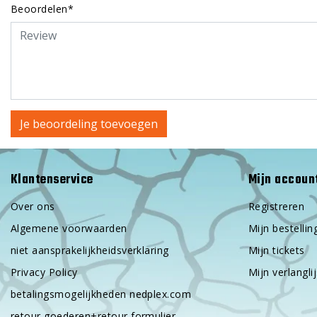
Beoordelen*
Je beoordeling toevoegen
Klantenservice
Mijn accoun
Over ons
Registreren
Algemene voorwaarden
Mijn bestellin
niet aansprakelijkheidsverklaring
Mijn tickets
Privacy Policy
Mijn verlanglij
betalingsmogelijkheden nedplex.com
retour goederen+retour formulier