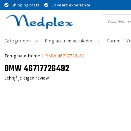
Shipping costs
30 years experience
Categorieën
Blog accu en acculader
Forum
Y
Terug naar Home
|
BMW 46717726492
BMW 46717726492
Schrijf je eigen review