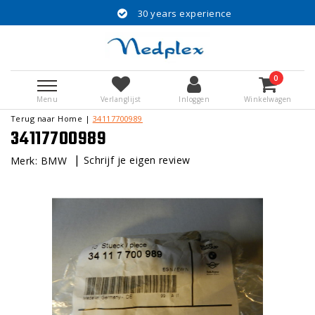
30 years experience
0
Menu
Verlanglijst
Inloggen
Winkelwagen
Terug naar Home
|
34117700989
34117700989
|
Schrijf je eigen review
Merk:
BMW