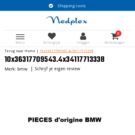
Shipping costs
0
Menu
Verlanglijst
Inloggen
Winkelwagen
Terug naar Home
|
10x36317709543.4x34117713338
10x36317709543.4x34117713338
|
Schrijf je eigen review
Merk:
bmw