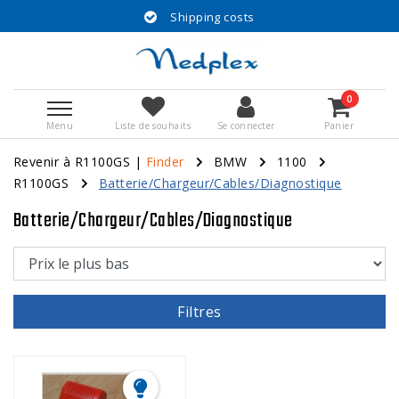
Shipping costs
0
Menu
Liste de souhaits
Se connecter
Panier
Revenir à R1100GS
|
Finder
BMW
1100
R1100GS
Batterie/Chargeur/Cables/Diagnostique
Batterie/Chargeur/Cables/Diagnostique
Filtres