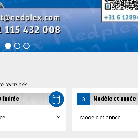
re terminée
ylindrée
Modèle et année
3