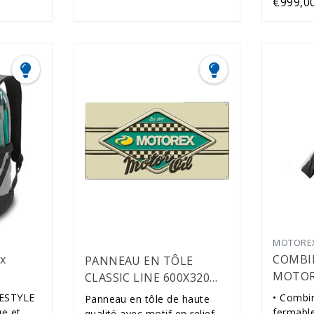
€999,0
MOTORE
x
COMBI
PANNEAU EN TÔLE
MOTOR
CLASSIC LINE 600X320
MM
FESTYLE
• Combi
Panneau en tôle de haute
e et
fermabl
qualité avec motif en relief