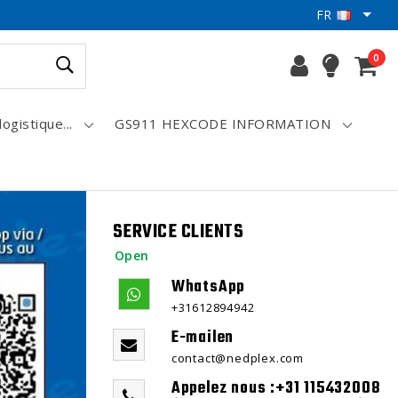
FR
0
logistique...
GS911 HEXCODE INFORMATION
SERVICE CLIENTS
Open
WhatsApp
+31612894942
E-mailen
contact@nedplex.com
Appelez nous :+31 115432008