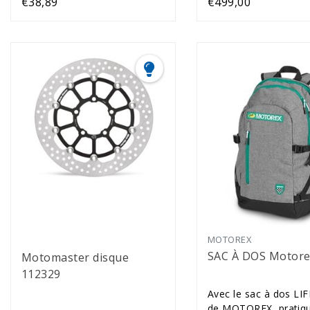
€38,89
€499,00
MOTOREX
SAC À DOS Motore
Motomaster disque
112329
Avec le sac à dos LI
de MOTOREX, pratiqu