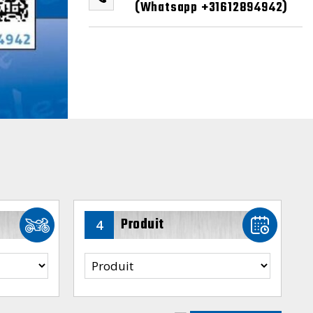
(Whatsapp +31612894942)
Produit
4