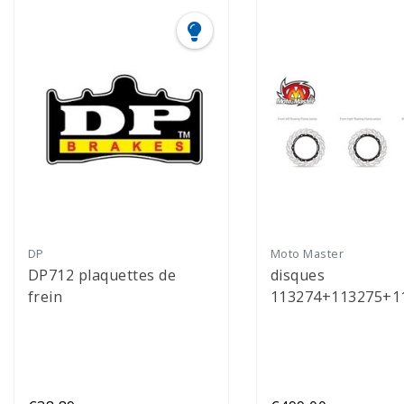
DP
Moto Master
DP712 plaquettes de
disques
frein
113274+113275+1