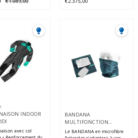
0
€1.089,00
€2.375,00
X
NAISON INDOOR
BANDANA
EX
MULTIFONCTION
ANTIBACTÉRIEN
naison avec col
Le BANDANA en microfibre
e • Renforcement du
Polyester s’adaptera à vos