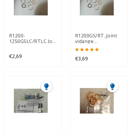
R1200-
R1200GS/RT..Joint
1250GSLC/RTLC.Joint
vidange
vidange moteur+ 2
moteur+boite+ 2
joints vidange du
joints vidange du
€2,69
pont cardan (couple
pont cardan (couple
€3,69
conique)
conique)