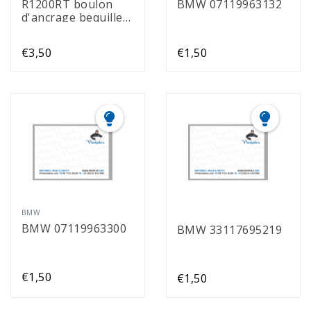
R1200RT boulon
BMW 07119963132
d'ancrage bequille
centrale
€3,50
€1,50
BMW
BMW 07119963300
BMW 33117695219
€1,50
€1,50