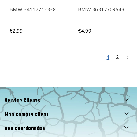
BMW 34117713338
BMW 36317709543
€2,99
€4,99
1
2
Service Clients
Mon compte client
nos coordonnées