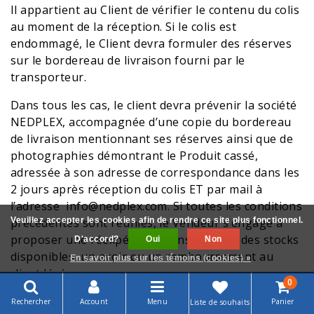
Il appartient au Client de vérifier le contenu du colis
au moment de la réception. Si le colis est
endommagé, le Client devra formuler des réserves
sur le bordereau de livraison fourni par le
transporteur.
Dans tous les cas, le client devra prévenir la société
NEDPLEX, accompagnée d’une copie
du bordereau
de livraison mentionnant ses réserves ainsi que de
photographies démontrant le Produit cassé,
adressée à son adresse de correspondance dans les
2 jours après réception du colis ET par mail à
l’adresse
info@nedplex.com
. Si toutes les conditions
précédentes sont réunies, le Vendeur s’engage à
Veuillez accepter les cookies afin de rendre ce site plus fonctionnel.
proposer une réexpédition dans la limite des stocks
D'accord?
Oui
Non
disponibles, un avoir ou un remboursement au
En savoir plus sur les témoins (cookies) »
client lésé.
0
En tout état de cause, le Client devra clairement
Rechercher
Account
Menu
Panier
Liste de souhaits