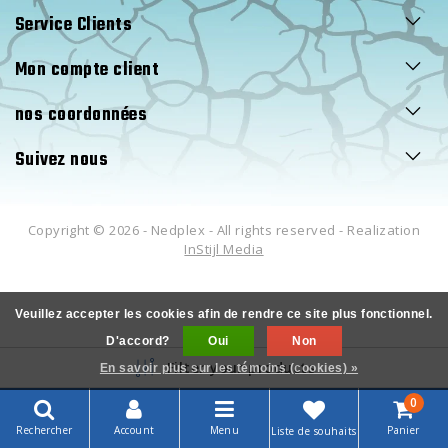
Service Clients
Mon compte client
nos coordonnées
Suivez nous
Copyright © 2026 - Nedplex - All rights reserved - Realization
InStijl Media
Veuillez accepter les cookies afin de rendre ce site plus fonctionnel.
D'accord?
Oui
Non
Filter your products
En savoir plus sur les témoins (cookies) »
0
Rechercher
Account
Menu
Panier
Liste de souhaits