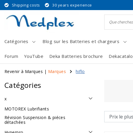
Shipping costs
30 years experience
Catégories
Blog sur les Batteries et chargeurs
Forum
YouTube
Deka Batteries brochure
Dekacatal
Revenir à Marques
|
Marques
hiflo
Catégories
x
MOTOREX Lubrifiants
Révision Suspension & piéces
détachées
Hyperpro