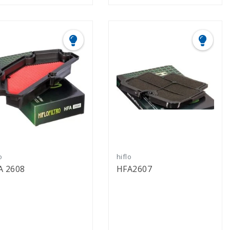
o
hiflo
A 2608
HFA2607