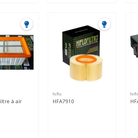
hiflo
hifl
ltre à air
HFA7910
HF