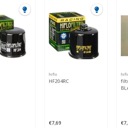
hiflo
hifl
HF204RC
filtr
BL
€7,69
€7