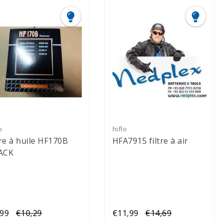
o
hiflo
e à huile HF170B
HFA7915 filtre à air
ACK
,99
€10,29
€11,99
€14,69