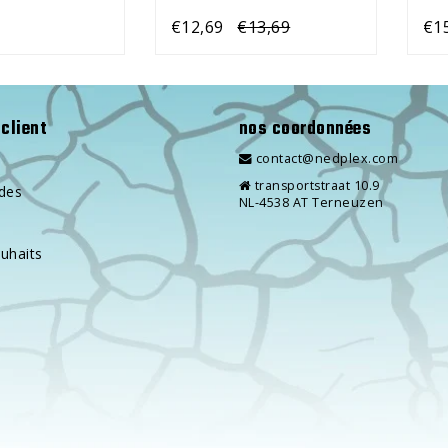
€12,69
€13,69
€1
client
nos coordonnées
contact@nedplex.com
transportstraat 10.9
des
NL-4538 AT Terneuzen
ouhaits