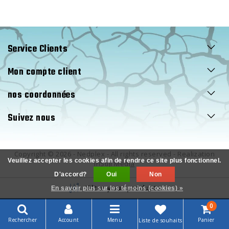
Service Clients
Mon compte client
nos coordonnées
Suivez nous
Copyright © 2026 - Nedplex - All rights reserved - Realization
Veuillez accepter les cookies afin de rendre ce site plus fonctionnel.
InStijl Media
D'accord?
Oui
Non
Filter your products
En savoir plus sur les témoins (cookies) »
0
Rechercher
Account
Menu
Panier
Liste de souhaits